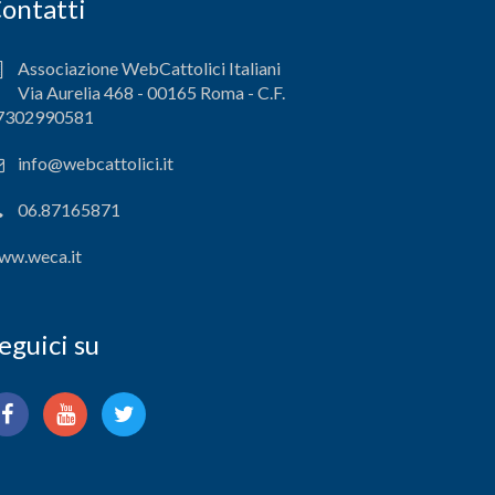
ontatti
Associazione WebCattolici Italiani
Via Aurelia 468 - 00165 Roma - C.F.
7302990581
info@webcattolici.it
06.87165871
ww.weca.it
eguici su