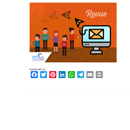
condividi su
Facebook
Twitter
Pinterest
LinkedIn
WhatsApp
Telegram
Email
Print