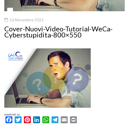
16 Novembre 2021
Cover-Nuovi-Video-Tutorial-WeCa-
Cyberstupidita-800×550
condividi su
Facebook
Twitter
Pinterest
LinkedIn
WhatsApp
Telegram
Email
Print