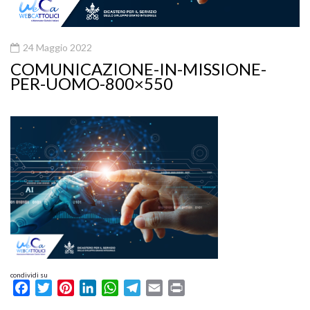
24 Maggio 2022
COMUNICAZIONE-IN-MISSIONE-
PER-UOMO-800×550
condividi su
Facebook
Twitter
Pinterest
LinkedIn
WhatsApp
Telegram
Email
Print