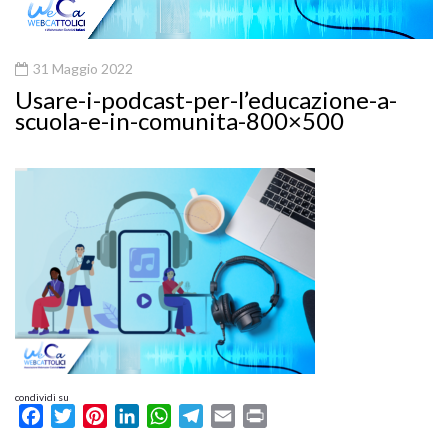
31 Maggio 2022
Usare-i-podcast-per-l’educazione-a-
scuola-e-in-comunita-800×500
condividi su
Facebook
Twitter
Pinterest
LinkedIn
WhatsApp
Telegram
Email
Print