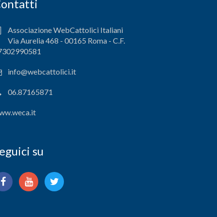
ontatti
Associazione WebCattolici Italiani
Via Aurelia 468 - 00165 Roma - C.F.
7302990581
info@webcattolici.it
06.87165871
ww.weca.it
eguici su