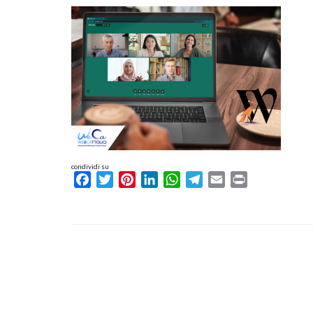
condividi su
Facebook
Twitter
Pinterest
LinkedIn
WhatsApp
Telegram
Email
Print