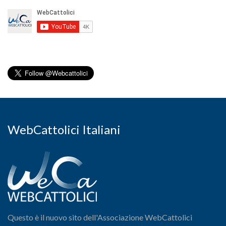
WebCattolici Italiani
Questo è il nuovo sito dell'Associazione WebCattolici