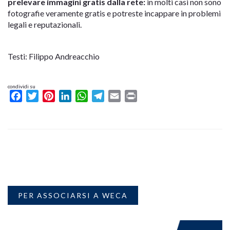
prelevare immagini gratis dalla rete:
in molti casi non sono
fotografie veramente gratis e potreste incappare in problemi
legali e reputazionali.
Testi: Filippo Andreacchio
condividi su
Facebook
Twitter
Pinterest
LinkedIn
WhatsApp
Telegram
Email
Print
PER ASSOCIARSI A WECA