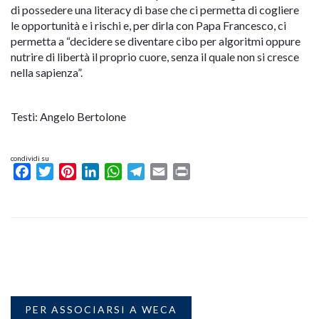
di possedere una literacy di base che ci permetta di cogliere
le opportunità e i rischi e, per dirla con Papa Francesco, ci
permetta a “decidere se diventare cibo per algoritmi oppure
nutrire di libertà il proprio cuore, senza il quale non si cresce
nella sapienza”.
Testi: Angelo Bertolone
condividi su
Facebook
Twitter
Pinterest
LinkedIn
WhatsApp
Telegram
Email
Print
PER ASSOCIARSI A WECA