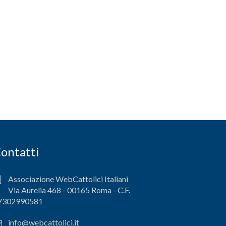
ontatti
Associazione WebCattolici Italiani
Via Aurelia 468 - 00165 Roma - C.F.
7302990581
info@webcattolici.it