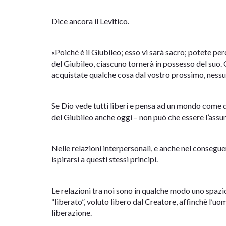
Dice ancora il Levitico.
«Poiché è il Giubileo; esso vi sarà sacro; potete p
del Giubileo, ciascuno tornerà in possesso del su
acquistate qualche cosa dal vostro prossimo, nessun
Se Dio vede tutti liberi e pensa ad un mondo come d
del Giubileo anche oggi – non può che essere l’assun
Nelle relazioni interpersonali, e anche nel consegu
ispirarsi a questi stessi principi.
Le relazioni tra noi sono in qualche modo uno spazi
“liberato”, voluto libero dal Creatore, affinchè l’u
liberazione.