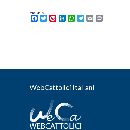
condividi su
Facebook
Twitter
Pinterest
LinkedIn
WhatsApp
Telegram
Email
Print
WebCattolici Italiani