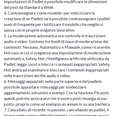
impostazioni di Padlet è possibile modificare le dimensioni
dei post da Standard a Wide.
4. Contrassegnare come modello: per velocizzare la
creazione di un Padlet sarà possibile contrassegnare i padlet
usati di frequente per riutilizzare il modello che meglio si
sposa con le proprie esigenze lavorative.
5. La moderazione automatica ora controlla le trascrizioni
audio e video: Esistono tre livelli di base di moderazione dei
contenuti: Nessuno, Automatico e Manuale, come ricorerete.
Nel caso in cui si sceglesse una impostazione di moderazione
automatica, Safety Net, l’intelligenza artificiale utilizzata da
Padlet, legge i post e blocca i contenuti inappropriati. Safety
Net andrà ad esaminare e bloccare i contenuti inappropriati
nelle trascrizioni dei file audio e video.
6. Messaggi appuntati: nella parte superiore del padletè
possibile appuntare i messaggi per evidenziare
aggiornamenti, istruzioni o esempi. Con la funzione Pin post,
quindi, potrete assicurarvi che il vostro post rimanga al suo
posto, proprio come ad esempio un annuncio su una bacheca.
7. Cancellato di recente: In passato, cancellando un padlet, il
lavoro veniva perso definitivamente. La soluzione per un suo