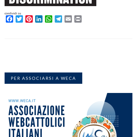
condividi su
Facebook
Twitter
Pinterest
LinkedIn
WhatsApp
Telegram
Email
Print
PER ASSOCIARSI A WECA