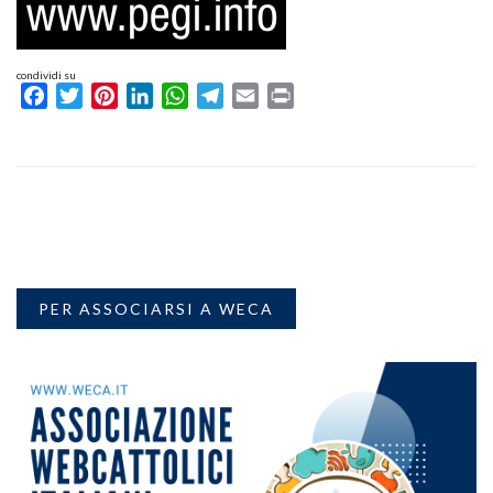
condividi su
Facebook
Twitter
Pinterest
LinkedIn
WhatsApp
Telegram
Email
Print
PER ASSOCIARSI A WECA