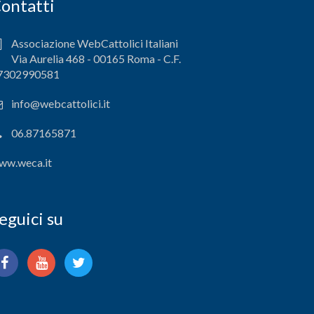
ontatti
Associazione WebCattolici Italiani
Via Aurelia 468 - 00165 Roma - C.F.
7302990581
info@webcattolici.it
06.87165871
ww.weca.it
eguici su