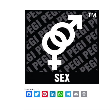
condividi su
Facebook
Twitter
Pinterest
LinkedIn
WhatsApp
Telegram
Email
Print