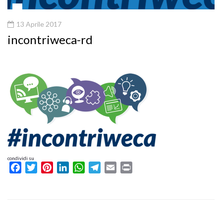
13 Aprile 2017
incontriweca-rd
condividi su
Facebook
Twitter
Pinterest
LinkedIn
WhatsApp
Telegram
Email
Print