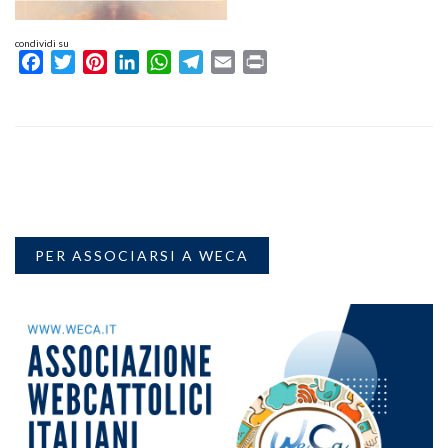
condividi su
Facebook
Twitter
Pinterest
LinkedIn
WhatsApp
Telegram
Email
Print
PER ASSOCIARSI A WECA