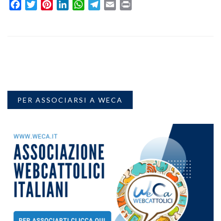
Facebook
Twitter
Pinterest
LinkedIn
WhatsApp
Telegram
Email
Print
PER ASSOCIARSI A WECA