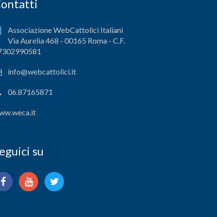
ontatti
Associazione WebCattolici Italiani
Via Aurelia 468 - 00165 Roma - C.F.
7302990581
info@webcattolici.it
06.87165871
ww.weca.it
eguici su