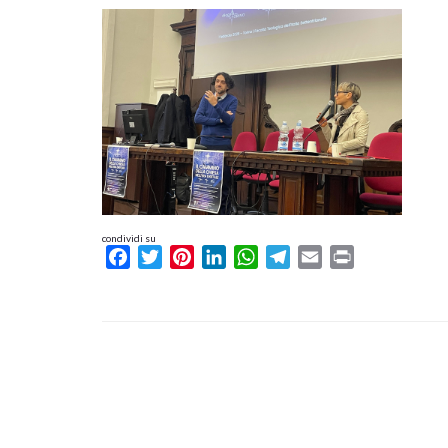
condividi su
Facebook
Twitter
Pinterest
LinkedIn
WhatsApp
Telegram
Email
Print