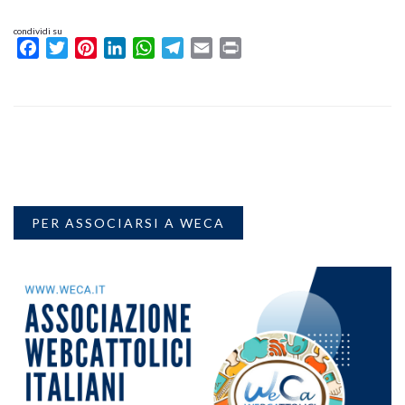
condividi su
Facebook
Twitter
Pinterest
LinkedIn
WhatsApp
Telegram
Email
Print
PER ASSOCIARSI A WECA