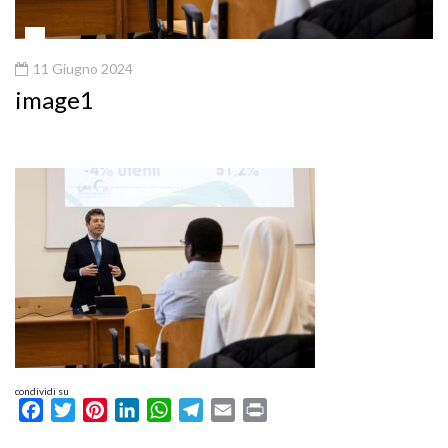
11 Giugno 2024
image1
condividi su
Facebook
Twitter
Pinterest
LinkedIn
WhatsApp
Telegram
Email
Print