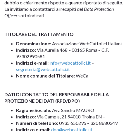
dubbio o chiarimento rispetto a quanto riportato di seguito,
La invitiamo a contattarci ai recapiti del
Data Protection
Officer
sottoindicati.
TITOLARE DEL TRATTAMENTO
Denominazione:
Associazione WebCattolici Italiani
Indirizzo:
Via Aurelia 468 – 00165 Roma – C.F.
97302990581
Indirizzi e-mail:
info@webcattolici.it
–
segreteria@webcattolici.it
Nome comune del Titolare:
WeCa
DATI DI CONTATTO DEL RESPONSABILE DELLA
PROTEZIONE DEI DATI (RPD/DPO)
Ragione Sociale:
Avv. Sandro MAURO
Indirizzo:
Via Campis, 21 94018 Troina EN –
Numeri di telefono:
0935 650295 – 320 8680349
Indirizzo e-mail:
dpo@webcattolici.it