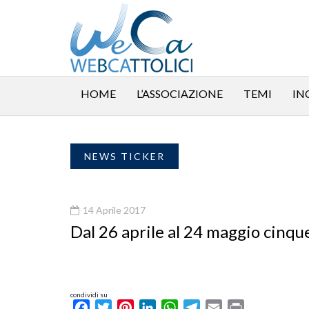
HOME
L’ASSOCIAZIONE
TEMI
IN
NEWS TICKER
14 Aprile 2017
Dal 26 aprile al 24 maggio cinq
condividi su
Facebook
Twitter
Pinterest
LinkedIn
WhatsApp
Telegram
Email
Print