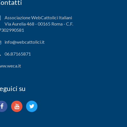
ontatti
Associazione WebCattolici Italiani
Via Aurelia 468 - 00165 Roma - C.F.
7302990581
info@webcattolici.it
06.87165871
ww.weca.it
eguici su