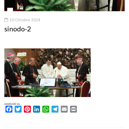
10 Ottobre 2024
sinodo-2
condividi su
Facebook
Twitter
Pinterest
LinkedIn
WhatsApp
Telegram
Email
Print