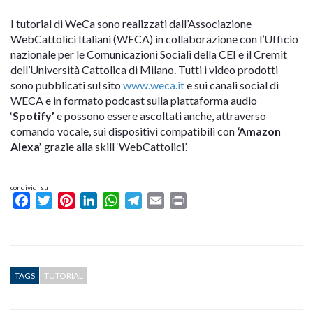
I tutorial di WeCa sono realizzati dall’Associazione
WebCattolici Italiani (WECA) in collaborazione con l’Ufficio
nazionale per le Comunicazioni Sociali della CEI e il Cremit
dell’Università Cattolica di Milano. Tutti i video prodotti
sono pubblicati sul sito
www.weca.it
e sui canali social di
WECA e in formato podcast sulla piattaforma audio
‘
Spotify’
e possono essere ascoltati anche, attraverso
comando vocale, sui dispositivi compatibili con
‘Amazon
Alexa’
grazie alla skill ‘WebCattolici’.
condividi su
Facebook
Twitter
Pinterest
LinkedIn
WhatsApp
Telegram
Email
Print
TAGS
TUTORIAL