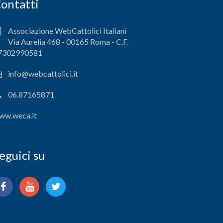
ontatti
Associazione WebCattolici Italiani
Via Aurelia 468 - 00165 Roma - C.F.
7302990581
info@webcattolici.it
06.87165871
ww.weca.it
eguici su