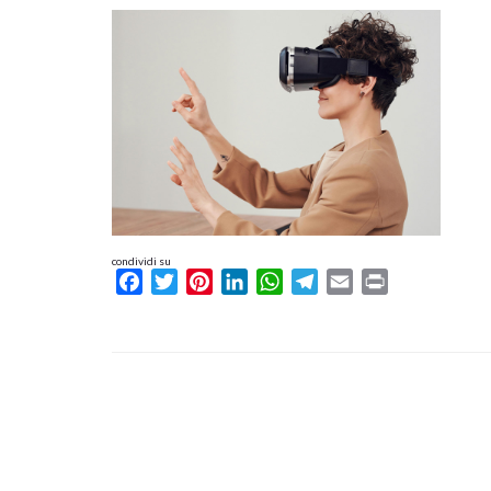
condividi su
Facebook
Twitter
Pinterest
LinkedIn
WhatsApp
Telegram
Email
Print