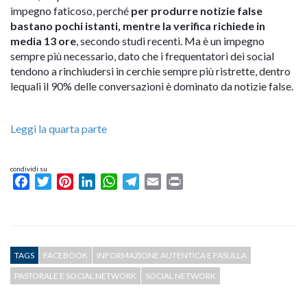
impegno faticoso, perché
per produrre notizie false
bastano pochi istanti, mentre la verifica richiede in
media 13 ore
, secondo studi recenti. Ma è un impegno
sempre più necessario, dato che i frequentatori dei social
tendono a rinchiudersi in cerchie sempre più ristrette, dentro
lequali il 90% delle conversazioni è dominato da notizie false.
Leggi la quarta parte
condividi su
Facebook
Twitter
Pinterest
LinkedIn
WhatsApp
Telegram
Email
Print
TAGS
FACEBOOK
INFORMAZIONE AUTENTICA E FASULLA
PASTORALE E SOCIAL NETWORK
SOCIAL NETWORK