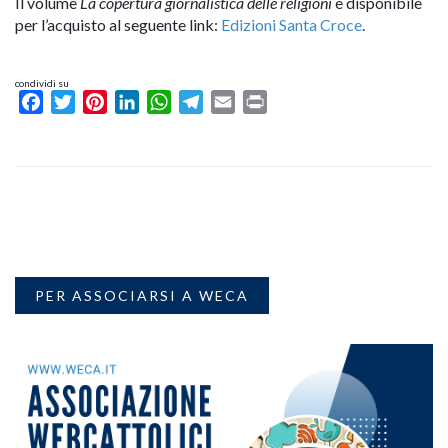
Il volume
La copertura giornalistica delle religioni
è disponibile
per l’acquisto al seguente link:
Edizioni Santa Croce
.
condividi su
Facebook
Twitter
Pinterest
LinkedIn
WhatsApp
Telegram
Email
Print
PER ASSOCIARSI A WECA