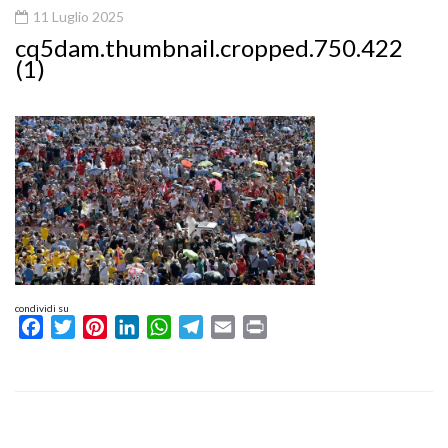
11 Luglio 2025
cq5dam.thumbnail.cropped.750.422
(1)
condividi su
Facebook
Twitter
Pinterest
LinkedIn
WhatsApp
Telegram
Email
Print