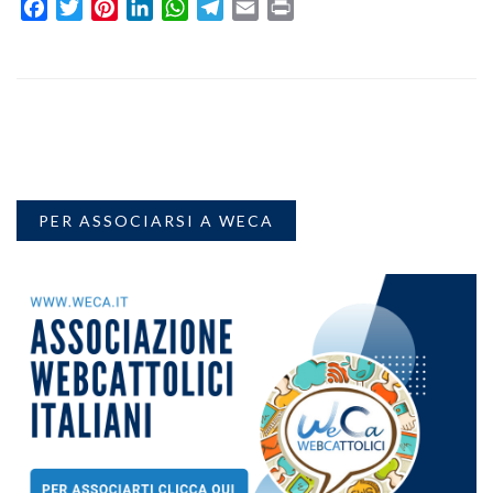
Facebook
Twitter
Pinterest
LinkedIn
WhatsApp
Telegram
Email
Print
PER ASSOCIARSI A WECA