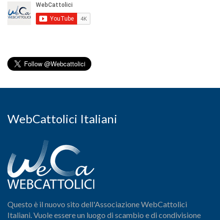
WebCattolici Italiani
Questo è il nuovo sito dell'Associazione WebCattolici
Italiani. Vuole essere un luogo di scambio e di condivisione