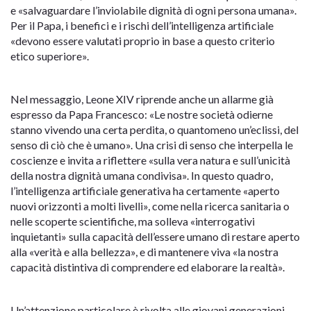
e «salvaguardare l’inviolabile dignità di ogni persona umana».
Per il Papa, i benefici e i rischi dell’intelligenza artificiale
«devono essere valutati proprio in base a questo criterio
etico superiore».
Nel messaggio, Leone XIV riprende anche un allarme già
espresso da Papa Francesco: «Le nostre società odierne
stanno vivendo una certa perdita, o quantomeno un’eclissi, del
senso di ciò che è umano». Una crisi di senso che interpella le
coscienze e invita a riflettere «sulla vera natura e sull’unicità
della nostra dignità umana condivisa». In questo quadro,
l’intelligenza artificiale generativa ha certamente «aperto
nuovi orizzonti a molti livelli», come nella ricerca sanitaria o
nelle scoperte scientifiche, ma solleva «interrogativi
inquietanti» sulla capacità dell’essere umano di restare aperto
alla «verità e alla bellezza», e di mantenere viva «la nostra
capacità distintiva di comprendere ed elaborare la realtà».
Un’attenzione particolare è rivolta alle giovani generazioni.