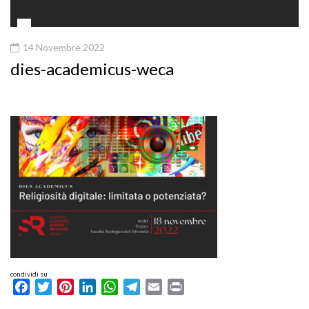
14 Novembre 2022
dies-academicus-weca
condividi su
Facebook
Twitter
Pinterest
LinkedIn
WhatsApp
Telegram
Email
Print