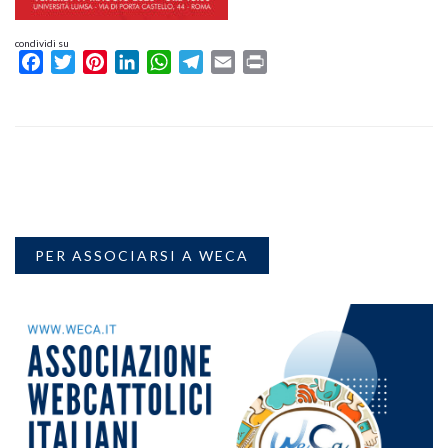
condividi su
Facebook
Twitter
Pinterest
LinkedIn
WhatsApp
Telegram
Email
Print
PER ASSOCIARSI A WECA