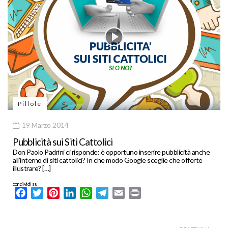
Pillole
19 Marzo 2014
Pubblicità sui Siti Cattolici
Don Paolo Padrini ci risponde: è opportuno inserire pubblicità anche
all’interno di siti cattolici? In che modo Google sceglie che offerte
illustrare? […]
condividi su
Facebook
Twitter
Pinterest
LinkedIn
WhatsApp
Telegram
Email
Print