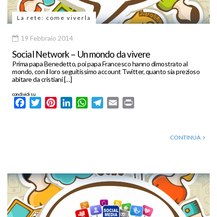
La rete: come viverla
19 Febbraio 2014
Social Network – Un mondo da vivere
Prima papa Benedetto, poi papa Francesco hanno dimostrato al
mondo, con il loro seguitissimo account Twitter, quanto sia prezioso
abitare da cristiani […]
condividi su
Facebook
Twitter
Pinterest
LinkedIn
WhatsApp
Telegram
Email
Print
CONTINUA