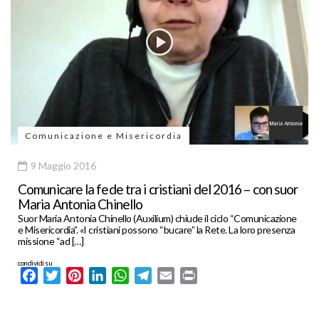
Comunicazione e Misericordia
9 Maggio 2016
Comunicare la fede tra i cristiani del 2016 – con suor
Maria Antonia Chinello
Suor Maria Antonia Chinello (Auxilium) chiude il ciclo “Comunicazione
e Misericordia”. «I cristiani possono “bucare” la Rete. La loro presenza
missione “ad […]
condividi su
Facebook
Twitter
Pinterest
LinkedIn
WhatsApp
Telegram
Email
Print