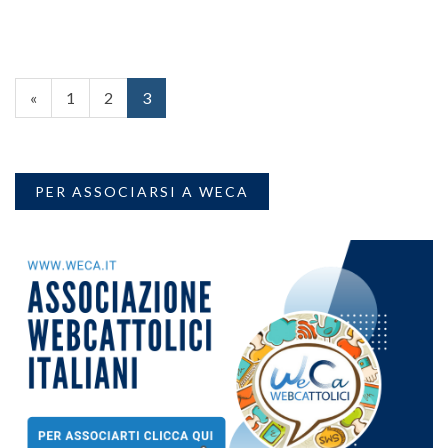
«
1
2
3
PER ASSOCIARSI A WECA