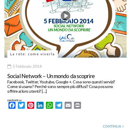
La rete: come viverla
5 Febbraio 2014
Social Network – Un mondo da scoprire
Facebook, Twitter, Youtube, Google +. Cosa sono questi servizi?
Come si usano? Perché sono sempre più diffusi? Cosa possono
offrire ai loro utenti? […]
condividi su
Facebook
Twitter
Pinterest
LinkedIn
WhatsApp
Telegram
Email
Print
CONTINUA