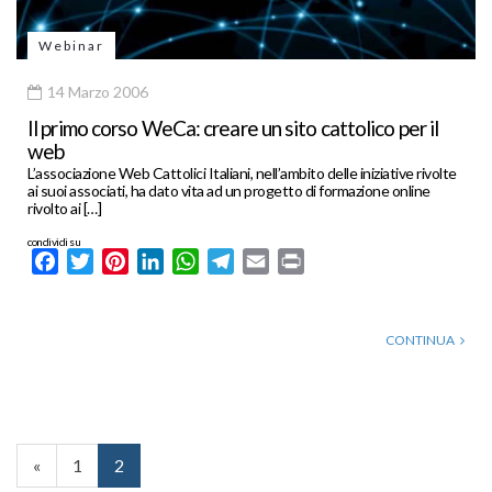
Webinar
14 Marzo 2006
Il primo corso WeCa: creare un sito cattolico per il
web
L’associazione Web Cattolici Italiani, nell’ambito delle iniziative rivolte
ai suoi associati, ha dato vita ad un progetto di formazione online
rivolto ai […]
condividi su
Facebook
Twitter
Pinterest
LinkedIn
WhatsApp
Telegram
Email
Print
CONTINUA
«
1
2