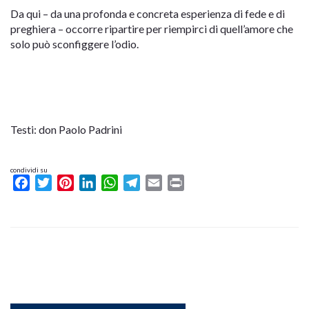
Da qui – da una profonda e concreta esperienza di fede e di
preghiera – occorre ripartire per riempirci di quell’amore che
solo può sconfiggere l’odio.
Testi: don Paolo Padrini
condividi su
Facebook
Twitter
Pinterest
LinkedIn
WhatsApp
Telegram
Email
Print