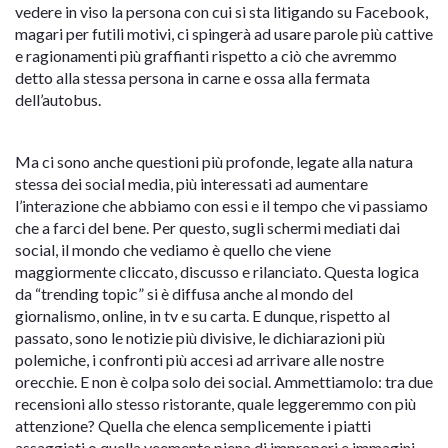
vedere in viso la persona con cui si sta litigando su Facebook,
magari per futili motivi, ci spingerà ad usare parole più cattive
e ragionamenti più graffianti rispetto a ciò che avremmo
detto alla stessa persona in carne e ossa alla fermata
dell’autobus.
Ma ci sono anche questioni più profonde, legate alla natura
stessa dei social media, più interessati ad aumentare
l’interazione che abbiamo con essi e il tempo che vi passiamo
che a farci del bene. Per questo, sugli schermi mediati dai
social, il mondo che vediamo è quello che viene
maggiormente cliccato, discusso e rilanciato. Questa logica
da “trending topic” si è diffusa anche al mondo del
giornalismo, online, in tv e su carta. E dunque, rispetto al
passato, sono le notizie più divisive, le dichiarazioni più
polemiche, i confronti più accesi ad arrivare alle nostre
orecchie. E non è colpa solo dei social. Ammettiamolo: tra due
recensioni allo stesso ristorante, quale leggeremmo con più
attenzione? Quella che elenca semplicemente i piatti
assaggiati o quella veemente piena di improperi e immagini