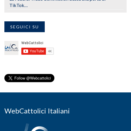
TikTok…
SEGUICI SU
WebCattolici Italiani