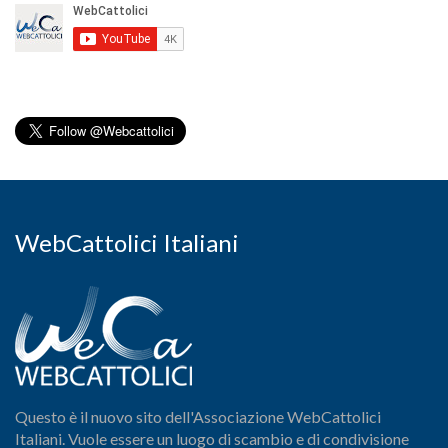
WebCattolici Italiani
Questo è il nuovo sito dell'Associazione WebCattolici
Italiani. Vuole essere un luogo di scambio e di condivisione