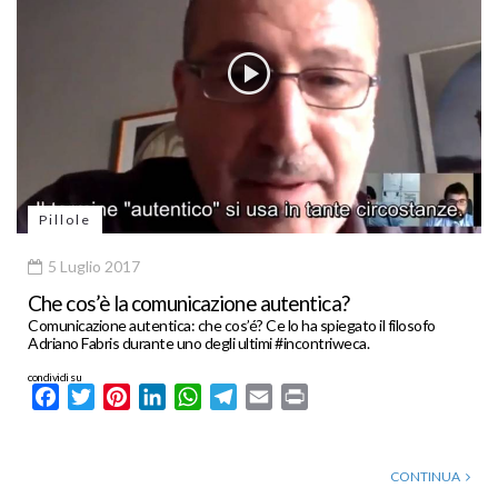
Pillole
5 Luglio 2017
Che cos’è la comunicazione autentica?
Comunicazione autentica: che cos’é? Ce lo ha spiegato il filosofo
Adriano Fabris durante uno degli ultimi #incontriweca.
condividi su
Facebook
Twitter
Pinterest
LinkedIn
WhatsApp
Telegram
Email
Print
CONTINUA