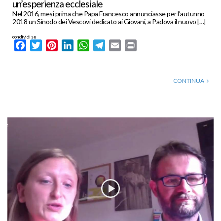
un’esperienza ecclesiale
Nel 2016, mesi prima che Papa Francesco annunciasse per l’autunno
2018 un Sinodo dei Vescovi dedicato ai Giovani, a Padova il nuovo […]
condividi su
Facebook
Twitter
Pinterest
LinkedIn
WhatsApp
Telegram
Email
Print
CONTINUA