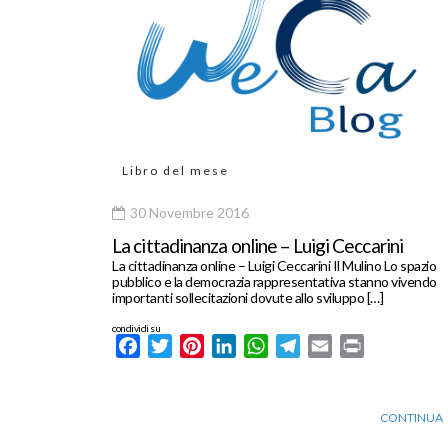
Libro del mese
30 Novembre 2016
La cittadinanza online – Luigi Ceccarini
La cittadinanza online – Luigi Ceccarini Il Mulino Lo spazio
pubblico e la democrazia rappresentativa stanno vivendo
importanti sollecitazioni dovute allo sviluppo […]
condividi su
Facebook
Twitter
Pinterest
LinkedIn
WhatsApp
Telegram
Email
Print
CONTINUA