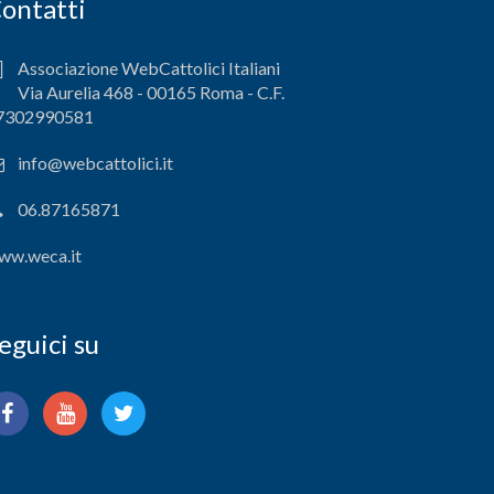
ontatti
Associazione WebCattolici Italiani
Via Aurelia 468 - 00165 Roma - C.F.
7302990581
info@webcattolici.it
06.87165871
ww.weca.it
eguici su