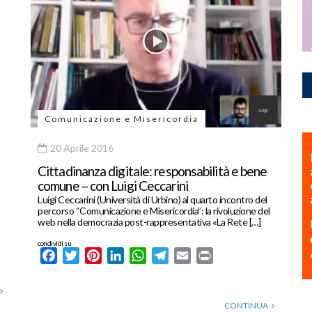
Comunicazione e Misericordia
20 Aprile 2016
Cittadinanza digitale: responsabilità e bene
comune – con Luigi Ceccarini
Luigi Ceccarini (Università di Urbino) al quarto incontro del
percorso “Comunicazione e Misericordia”: la rivoluzione del
web nella democrazia post-rappresentativa «La Rete […]
condividi su
Facebook
Twitter
Pinterest
LinkedIn
WhatsApp
Telegram
Email
Print
CONTINUA