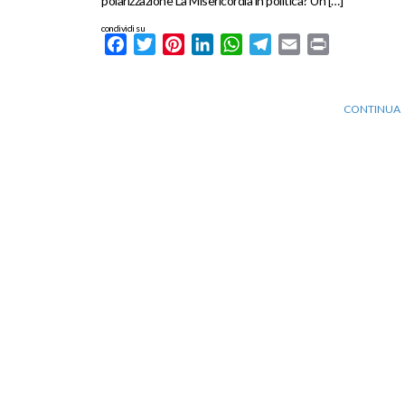
polarizzazione La Misericordia in politica? Un […]
condividi su
Facebook
Twitter
Pinterest
LinkedIn
WhatsApp
Telegram
Email
Print
CONTINUA