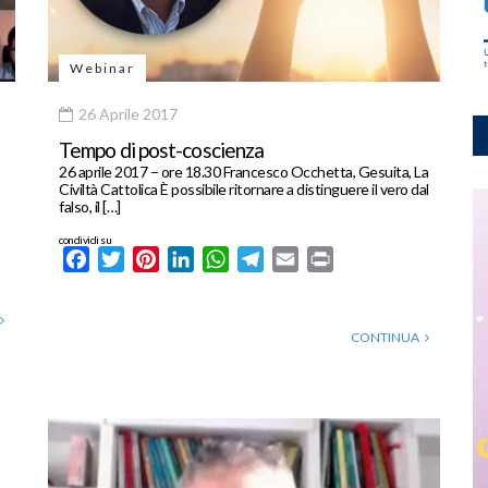
Webinar
26 Aprile 2017
Tempo di post-coscienza
26 aprile 2017 – ore 18.30 Francesco Occhetta, Gesuita, La
Civiltà Cattolica È possibile ritornare a distinguere il vero dal
falso, il […]
condividi su
Facebook
Twitter
Pinterest
LinkedIn
WhatsApp
Telegram
Email
Print
CONTINUA