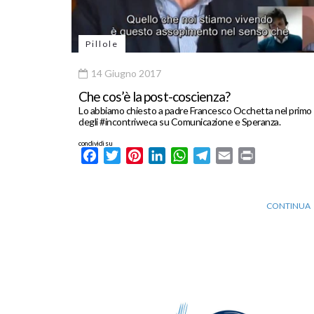
Pillole
14 Giugno 2017
Che cos’è la post-coscienza?
Lo abbiamo chiesto a padre Francesco Occhetta nel primo
degli #incontriweca su Comunicazione e Speranza.
condividi su
Facebook
Twitter
Pinterest
LinkedIn
WhatsApp
Telegram
Email
Print
CONTINUA