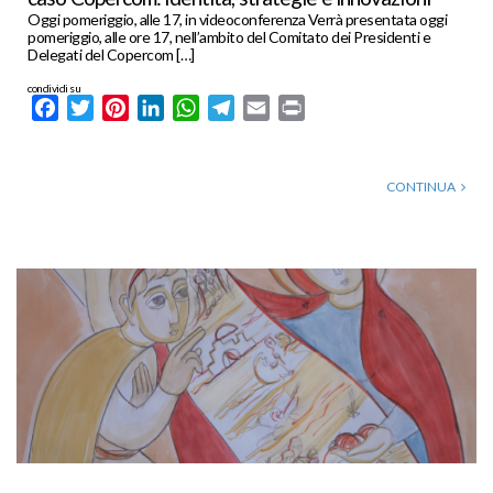
Oggi pomeriggio, alle 17, in videoconferenza Verrà presentata oggi
pomeriggio, alle ore 17, nell’ambito del Comitato dei Presidenti e
Delegati del Copercom […]
condividi su
Facebook
Twitter
Pinterest
LinkedIn
WhatsApp
Telegram
Email
Print
CONTINUA