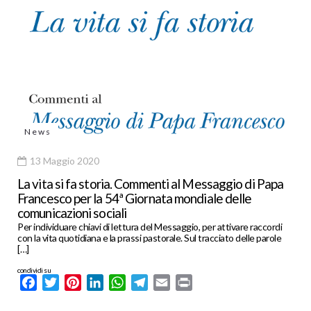
News
13 Maggio 2020
La vita si fa storia. Commenti al Messaggio di Papa
Francesco per la 54ª Giornata mondiale delle
comunicazioni sociali
Per individuare chiavi di lettura del Messaggio, per attivare raccordi
con la vita quotidiana e la prassi pastorale. Sul tracciato delle parole
[…]
condividi su
Facebook
Twitter
Pinterest
LinkedIn
WhatsApp
Telegram
Email
Print