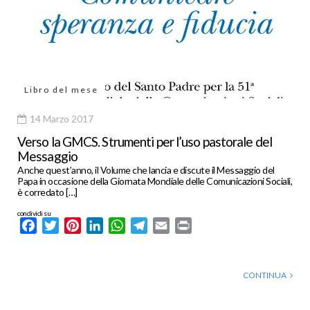
Libro del mese
14 Marzo 2017
Verso la GMCS. Strumenti per l’uso pastorale del
Messaggio
Anche quest’anno, il Volume che lancia e discute il Messaggio del
Papa in occasione della Giornata Mondiale delle Comunicazioni Sociali,
è corredato […]
condividi su
Facebook
Twitter
Pinterest
LinkedIn
WhatsApp
Telegram
Email
Print
CONTINUA