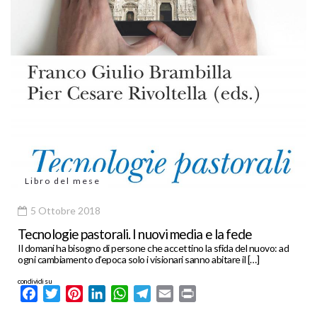
Libro del mese
5 Ottobre 2018
Tecnologie pastorali. I nuovi media e la fede
Il domani ha bisogno di persone che accettino la sfida del nuovo: ad
ogni cambiamento d’epoca solo i visionari sanno abitare il […]
condividi su
Facebook
Twitter
Pinterest
LinkedIn
WhatsApp
Telegram
Email
Print