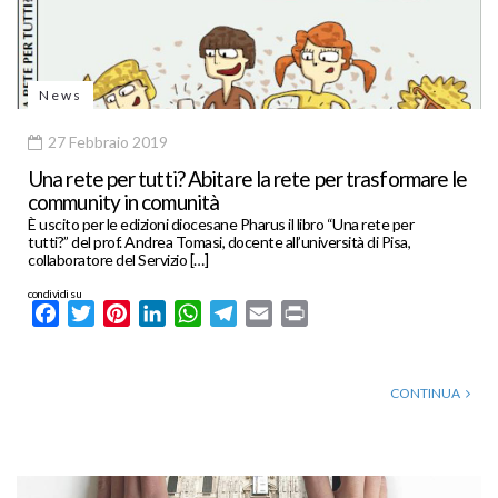
News
27 Febbraio 2019
Una rete per tutti? Abitare la rete per trasformare le
community in comunità
È uscito per le edizioni diocesane Pharus il libro “Una rete per
tutti?” del prof. Andrea Tomasi, docente all’università di Pisa,
collaboratore del Servizio […]
condividi su
Facebook
Twitter
Pinterest
LinkedIn
WhatsApp
Telegram
Email
Print
CONTINUA