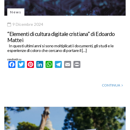
News
9 Dicembre 2024
“Elementi di cultura digitale cristiana” di Edoardo
Mattei
In questi ultimi anni si sono moltiplicati i documenti, gli studi e le
esperienze di coloro che cercano di portare il […]
condividi su
Facebook
Twitter
Pinterest
LinkedIn
WhatsApp
Telegram
Email
Print
CONTINUA