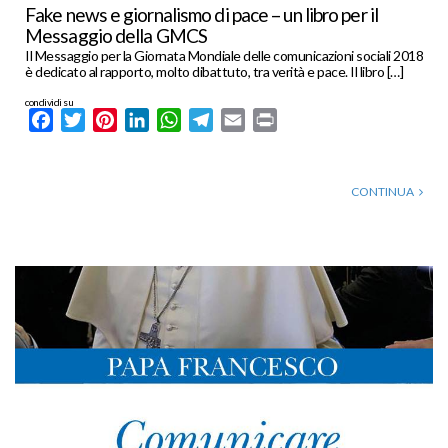
Fake news e giornalismo di pace – un libro per il
Messaggio della GMCS
Il Messaggio per la Giornata Mondiale delle comunicazioni sociali 2018
è dedicato al rapporto, molto dibattuto, tra verità e pace. Il libro […]
condividi su
Facebook
Twitter
Pinterest
LinkedIn
WhatsApp
Telegram
Email
Print
CONTINUA