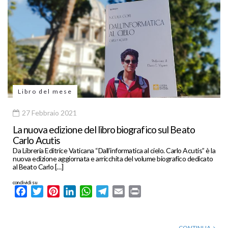
Libro del mese
27 Febbraio 2021
La nuova edizione del libro biografico sul Beato
Carlo Acutis
Da Libreria Editrice Vaticana “Dall’informatica al cielo. Carlo Acutis” è la
nuova edizione aggiornata e arricchita del volume biografico dedicato
al Beato Carlo […]
condividi su
Facebook
Twitter
Pinterest
LinkedIn
WhatsApp
Telegram
Email
Print
CONTINUA