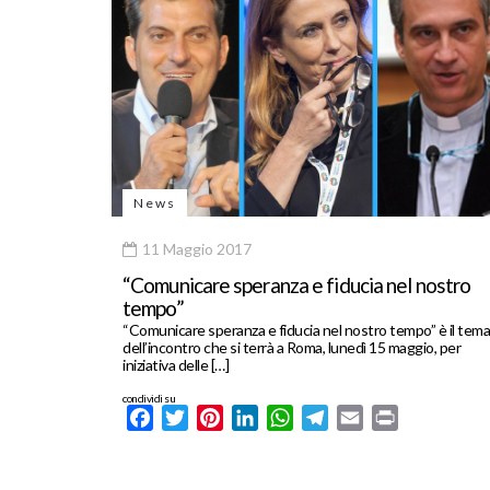
News
11 Maggio 2017
“Comunicare speranza e fiducia nel nostro
tempo”
“Comunicare speranza e fiducia nel nostro tempo” è il tema
dell’incontro che si terrà a Roma, lunedì 15 maggio, per
iniziativa delle […]
condividi su
Facebook
Twitter
Pinterest
LinkedIn
WhatsApp
Telegram
Email
Print