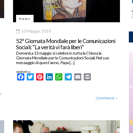
News
10 Maggio 2018
52° Giornata Mondiale per le Comunicazioni
Sociali: “La verità vi farà liberi”
Domenica 13 maggio si celebra in tutta la Chiesa la
Giornata Mondiale per le Comunicazioni Sociali. Nel suo
messaggio di quest’anno, Papa […]
condividi su
Facebook
Twitter
Pinterest
LinkedIn
WhatsApp
Telegram
Email
Print
CONTINUA