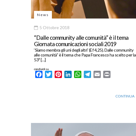
News
5 Ottobre 2018
“Dalle community alle comunità” è il tema
Giornata comunicazioni sociali 2019
‘Siamo membra gli uni degli altri’ (Ef 4,25). Dalle community
alle comunità” è il tema che Papa Francesco ha scelto per la
53ª […]
condividi su
Facebook
Twitter
Pinterest
LinkedIn
WhatsApp
Telegram
Email
Print
CONTINUA