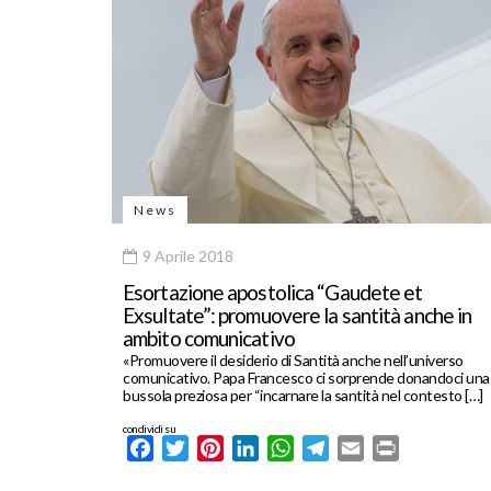
News
9 Aprile 2018
Esortazione apostolica “Gaudete et
Exsultate”: promuovere la santità anche in
ambito comunicativo
«Promuovere il desiderio di Santità anche nell’universo
comunicativo. Papa Francesco ci sorprende donandoci una
bussola preziosa per “incarnare la santità nel contesto […]
condividi su
Facebook
Twitter
Pinterest
LinkedIn
WhatsApp
Telegram
Email
Print