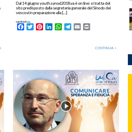
Dal 14 giugno youth.synod2018.va è on line: si tratta del
a
sito predisposto dalla segreteria generale del Sinodo dei
vescovi in preparazione alla […]
condividi su
Facebook
Twitter
Pinterest
LinkedIn
WhatsApp
Telegram
Email
Print
CONTINUA