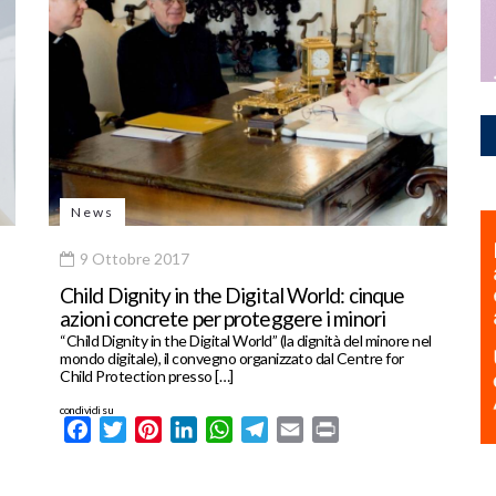
News
9 Ottobre 2017
Child Dignity in the Digital World: cinque
azioni concrete per proteggere i minori
“Child Dignity in the Digital World” (la dignità del minore nel
mondo digitale), il convegno organizzato dal Centre for
Child Protection presso […]
condividi su
Facebook
Twitter
Pinterest
LinkedIn
WhatsApp
Telegram
Email
Print