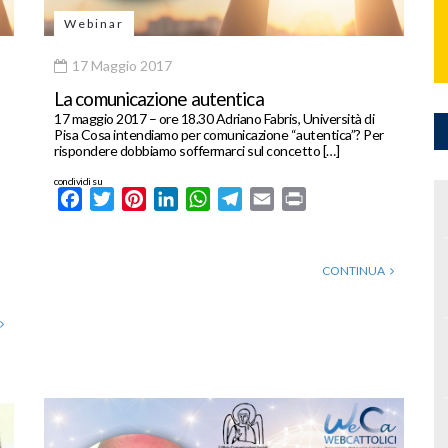
Webinar
17 Maggio 2017
La comunicazione autentica
17 maggio 2017 – ore 18.30 Adriano Fabris, Università di
Pisa Cosa intendiamo per comunicazione “autentica”? Per
rispondere dobbiamo soffermarci sul concetto […]
condividi su
Facebook
Twitter
Pinterest
LinkedIn
WhatsApp
Telegram
Email
Print
CONTINUA