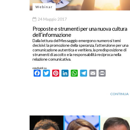
Webinar
24 Maggio 2017
Proposte e strumenti per una nuova cultura
dell’informazione
Dalla lettura del Messaggio emergono numerosi temi
decisivi: la promozione della speranza, l’attenzione per una
comunicazione autentica e veritiera, la predisposizione di
strumenti di ascolto e la responsabilità reciproca nella
relazione comunicativa.
condividi su
Facebook
Twitter
Pinterest
LinkedIn
WhatsApp
Telegram
Email
Print
CONTINUA