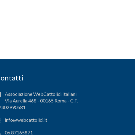
ontatti
Associazione WebCattolici Italiani
Via Aurelia 468 - 00165 Roma - C.F.
7302990581
info@webcattolici.it
06.87165871