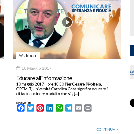
Webinar
10 Maggio 2017
Educare all’informazione
10 maggio 2017 – ore 18.30 Pier Cesare Rivoltella,
CREMIT, Università Cattolica Cosa significa educare il
cittadino, minore o adulto che sia, […]
condividi su
Facebook
Twitter
Pinterest
LinkedIn
WhatsApp
Telegram
Email
Print
CONTINUA