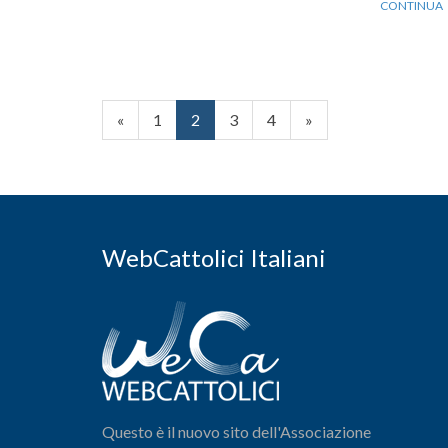
CONTINUA
«
1
2
3
4
»
WebCattolici Italiani
Questo è il nuovo sito dell'Associazione