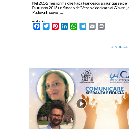
Nel 2016, mesi prima che Papa Francesco annunciasse per
l’autunno 2018 un Sinodo dei Vescovi dedicato ai Giovani, 
Padova il nuovo […]
condividi su
Facebook
Twitter
Pinterest
LinkedIn
WhatsApp
Telegram
Email
Print
CONTINUA