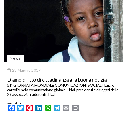
News
28 Maggio 2017
Diamo diritto di cittadinanza alla buona notizia
51ª GIORNATA MONDIALE COMUNICAZIONI SOCIALI Laici e
cattolici nella comunicazione globale Noi, presidenti e delegati delle
29 associazioni aderenti al […]
condividi su
Facebook
Twitter
Pinterest
LinkedIn
WhatsApp
Telegram
Email
Print