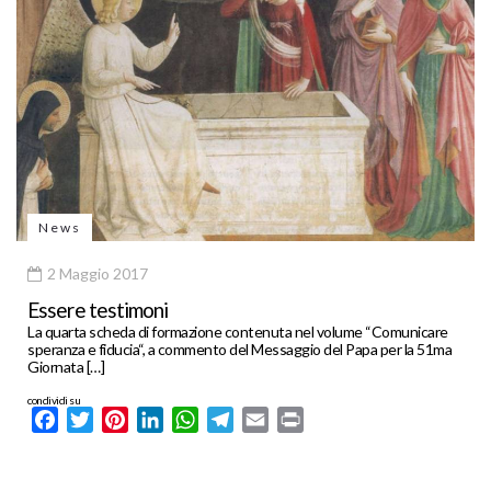
News
2 Maggio 2017
Essere testimoni
La quarta scheda di formazione contenuta nel volume “Comunicare
speranza e fiducia“, a commento del Messaggio del Papa per la 51ma
Giornata […]
condividi su
Facebook
Twitter
Pinterest
LinkedIn
WhatsApp
Telegram
Email
Print