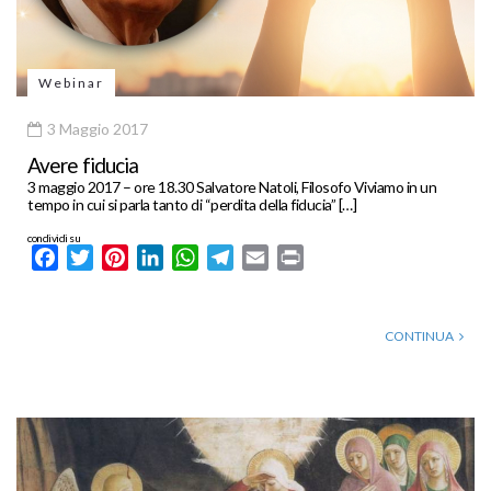
Webinar
3 Maggio 2017
Avere fiducia
3 maggio 2017 – ore 18.30 Salvatore Natoli, Filosofo Viviamo in un
tempo in cui si parla tanto di “perdita della fiducia” […]
condividi su
Facebook
Twitter
Pinterest
LinkedIn
WhatsApp
Telegram
Email
Print
CONTINUA