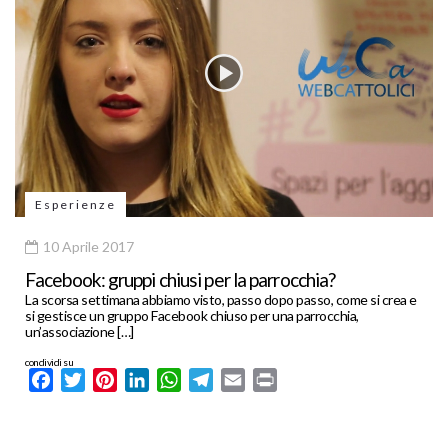
Esperienze
10 Aprile 2017
Facebook: gruppi chiusi per la parrocchia?
La scorsa settimana abbiamo visto, passo dopo passo, come si crea e
si gestisce un gruppo Facebook chiuso per una parrocchia,
un’associazione […]
condividi su
Facebook
Twitter
Pinterest
LinkedIn
WhatsApp
Telegram
Email
Print