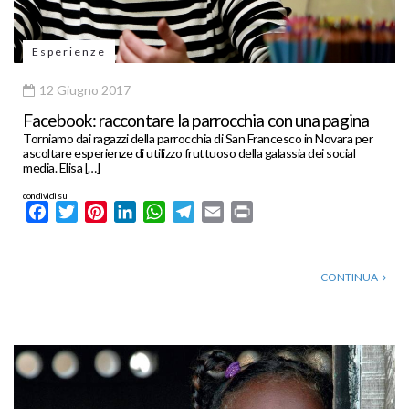
Esperienze
12 Giugno 2017
Facebook: raccontare la parrocchia con una pagina
Torniamo dai ragazzi della parrocchia di San Francesco in Novara per
ascoltare esperienze di utilizzo fruttuoso della galassia dei social
media. Elisa […]
condividi su
Facebook
Twitter
Pinterest
LinkedIn
WhatsApp
Telegram
Email
Print
CONTINUA