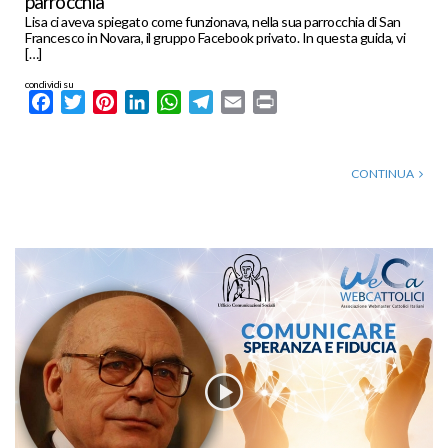
parrocchia
Lisa ci aveva spiegato come funzionava, nella sua parrocchia di San
Francesco in Novara, il gruppo Facebook privato. In questa guida, vi
[…]
condividi su
Facebook
Twitter
Pinterest
LinkedIn
WhatsApp
Telegram
Email
Print
CONTINUA