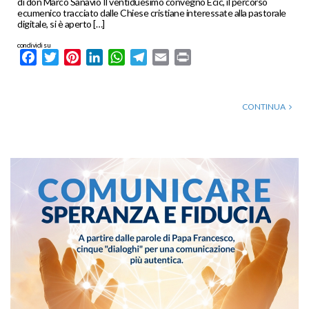
di don Marco Sanavio Il ventiduesimo convegno Ecic, il percorso
ecumenico tracciato dalle Chiese cristiane interessate alla pastorale
digitale, si è aperto […]
condividi su
Facebook
Twitter
Pinterest
LinkedIn
WhatsApp
Telegram
Email
Print
CONTINUA