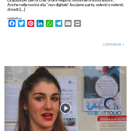
Anche nella nostra vita “non digitale” facciamo parte, volenti o nolenti,
di molti […]
condividi su
Facebook
Twitter
Pinterest
LinkedIn
WhatsApp
Telegram
Email
Print
CONTINUA