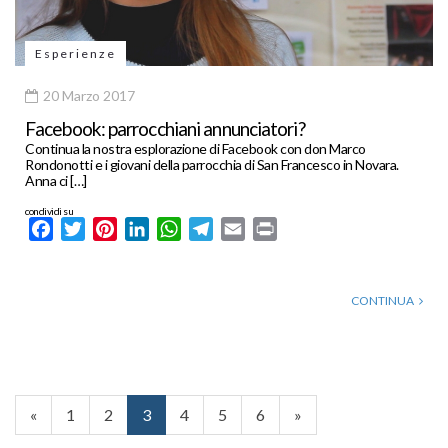
Esperienze
20 Marzo 2017
Facebook: parrocchiani annunciatori?
Continua la nostra esplorazione di Facebook con don Marco
Rondonotti e i giovani della parrocchia di San Francesco in Novara.
Anna ci […]
condividi su
Facebook
Twitter
Pinterest
LinkedIn
WhatsApp
Telegram
Email
Print
CONTINUA
«
1
2
3
4
5
6
»