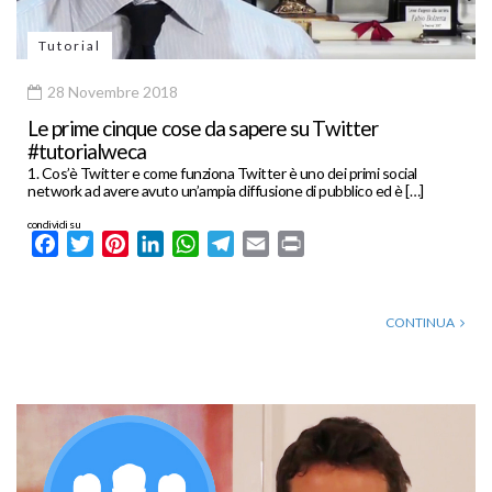
Tutorial
28 Novembre 2018
Le prime cinque cose da sapere su Twitter
#tutorialweca
1. Cos’è Twitter e come funziona Twitter è uno dei primi social
network ad avere avuto un’ampia diffusione di pubblico ed è […]
condividi su
Facebook
Twitter
Pinterest
LinkedIn
WhatsApp
Telegram
Email
Print
CONTINUA