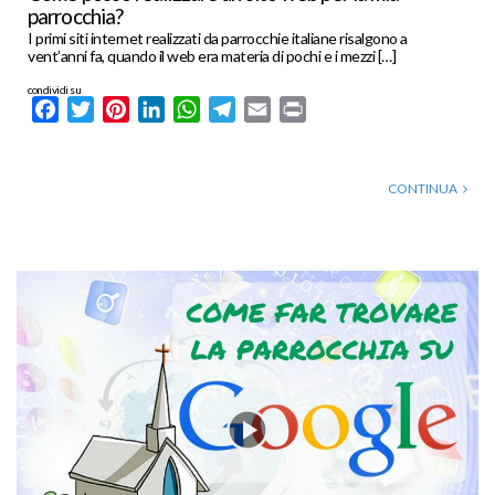
parrocchia?
I primi siti internet realizzati da parrocchie italiane risalgono a
vent’anni fa, quando il web era materia di pochi e i mezzi […]
condividi su
Facebook
Twitter
Pinterest
LinkedIn
WhatsApp
Telegram
Email
Print
CONTINUA