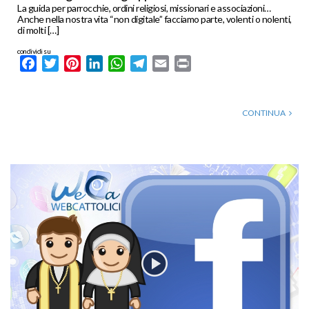
La guida per parrocchie, ordini religiosi, missionari e associazioni…
Anche nella nostra vita “non digitale” facciamo parte, volenti o nolenti,
di molti […]
condividi su
Facebook
Twitter
Pinterest
LinkedIn
WhatsApp
Telegram
Email
Print
CONTINUA