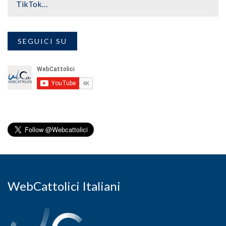
TikTok…
SEGUICI SU
WebCattolici Italiani