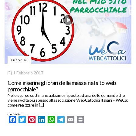
Tutorial
1 Febbraio 2017
Come inserire gli orari delle messe nel sito web
parrocchiale?
Nelle scorse settimane abbiamo risposto ad una delle domande che
viene rivolta più spesso all’associazione WebCattolici Italiani – WeCa:
come realizzare in […]
condividi su
Facebook
Twitter
Pinterest
LinkedIn
WhatsApp
Telegram
Email
Print