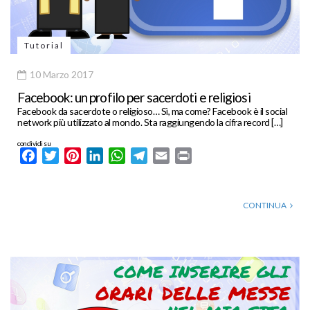
Tutorial
10 Marzo 2017
Facebook: un profilo per sacerdoti e religiosi
Facebook da sacerdote o religioso… Sì, ma come? Facebook è il social
network più utilizzato al mondo. Sta raggiungendo la cifra record […]
condividi su
Facebook
Twitter
Pinterest
LinkedIn
WhatsApp
Telegram
Email
Print
CONTINUA