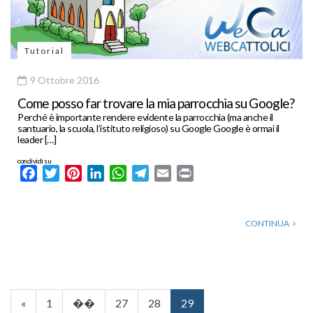
Tutorial
9 Ottobre 2016
Come posso far trovare la mia parrocchia su Google?
Perché è importante rendere evidente la parrocchia (ma anche il
santuario, la scuola, l’istituto religioso) su Google Google è ormai il
leader […]
condividi su
Facebook
Twitter
Pinterest
LinkedIn
WhatsApp
Telegram
Email
Print
CONTINUA
«
1
��
27
28
29