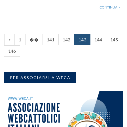
CONTINUA
«
1
��
141
142
143
144
145
146
PER ASSOCIARSI A WECA