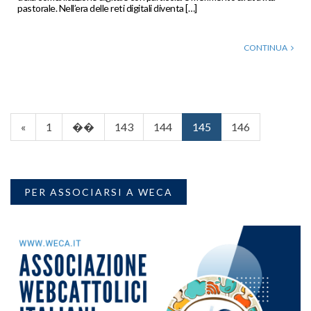
pastorale. Nell’era delle reti digitali diventa […]
CONTINUA
«
1
��
143
144
145
146
PER ASSOCIARSI A WECA