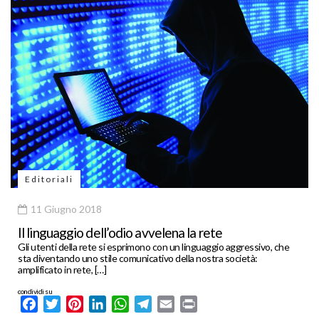
Editoriali
11 Giugno 2018
Il linguaggio dell’odio avvelena la rete
Gli utenti della rete si esprimono con un linguaggio aggressivo, che
sta diventando uno stile comunicativo della nostra società:
amplificato in rete, […]
condividi su
Facebook
Twitter
Pinterest
LinkedIn
WhatsApp
Telegram
Email
Print