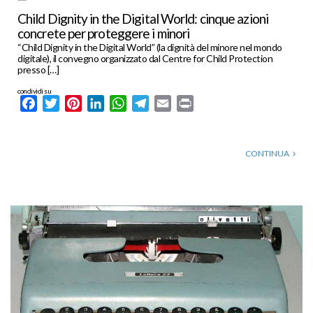
Child Dignity in the Digital World: cinque azioni
concrete per proteggere i minori
“Child Dignity in the Digital World” (la dignità del minore nel mondo
digitale), il convegno organizzato dal Centre for Child Protection
presso […]
condividi su
Facebook
Twitter
Pinterest
LinkedIn
WhatsApp
Telegram
Email
Print
CONTINUA