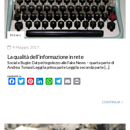
News
4 Maggio 2017
La qualità dell’informazione in rete
Social e Bugie: Dal pettegolezzo alle Fake News – quarta parte di
Andrea Tomasi Leggi la prima parte Leggi la seconda parte […]
condividi su
Facebook
Twitter
Pinterest
LinkedIn
WhatsApp
Telegram
Email
Print
CONTINUA