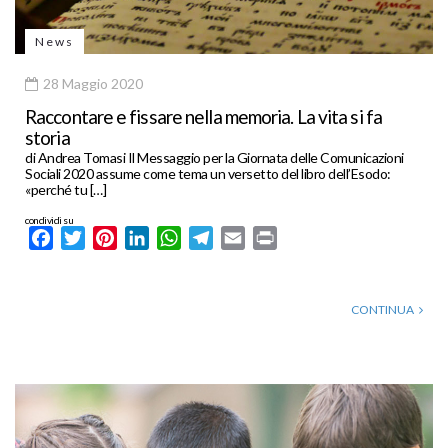
News
28 Maggio 2020
Raccontare e fissare nella memoria. La vita si fa
storia
di Andrea Tomasi Il Messaggio per la Giornata delle Comunicazioni
Sociali 2020 assume come tema un versetto del libro dell’Esodo:
«perché tu […]
condividi su
Facebook
Twitter
Pinterest
LinkedIn
WhatsApp
Telegram
Email
Print
CONTINUA