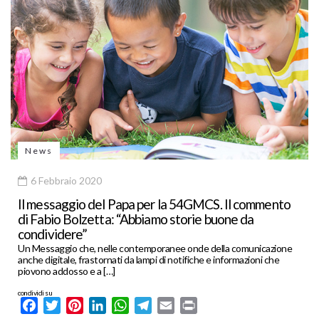
News
6 Febbraio 2020
Il messaggio del Papa per la 54GMCS. Il commento
di Fabio Bolzetta: “Abbiamo storie buone da
condividere”
Un Messaggio che, nelle contemporanee onde della comunicazione
anche digitale, frastornati da lampi di notifiche e informazioni che
piovono addosso e a […]
condividi su
Facebook
Twitter
Pinterest
LinkedIn
WhatsApp
Telegram
Email
Print