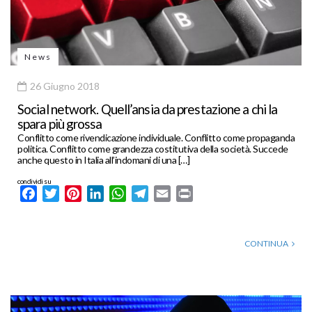
News
26 Giugno 2018
Social network. Quell’ansia da prestazione a chi la
spara più grossa
Conflitto come rivendicazione individuale. Conflitto come propaganda
politica. Conflitto come grandezza costitutiva della società. Succede
anche questo in Italia all’indomani di una […]
condividi su
Facebook
Twitter
Pinterest
LinkedIn
WhatsApp
Telegram
Email
Print
CONTINUA