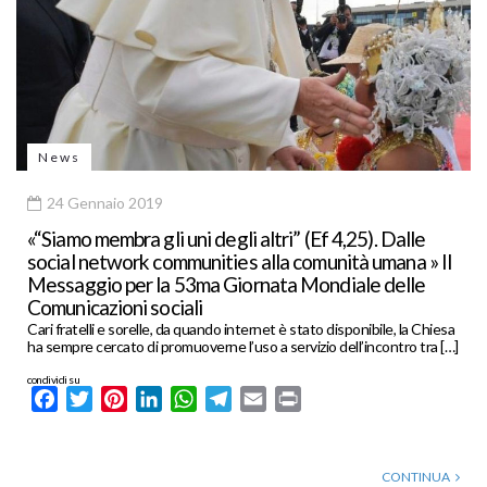
News
24 Gennaio 2019
«“Siamo membra gli uni degli altri” (Ef 4,25). Dalle
social network communities alla comunità umana » Il
Messaggio per la 53ma Giornata Mondiale delle
Comunicazioni sociali
Cari fratelli e sorelle, da quando internet è stato disponibile, la Chiesa
ha sempre cercato di promuoverne l’uso a servizio dell’incontro tra […]
condividi su
Facebook
Twitter
Pinterest
LinkedIn
WhatsApp
Telegram
Email
Print
CONTINUA