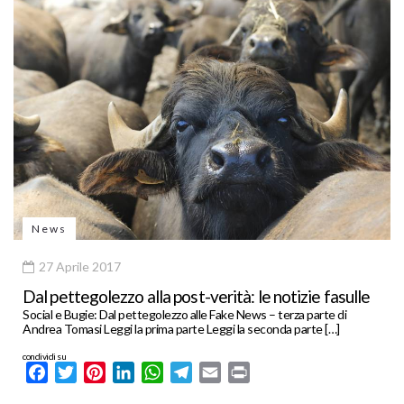
News
27 Aprile 2017
Dal pettegolezzo alla post-verità: le notizie fasulle
Social e Bugie: Dal pettegolezzo alle Fake News – terza parte di
Andrea Tomasi Leggi la prima parte Leggi la seconda parte […]
condividi su
Facebook
Twitter
Pinterest
LinkedIn
WhatsApp
Telegram
Email
Print