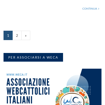
CONTINUA
1
2
»
PER ASSOCIARSI A WECA