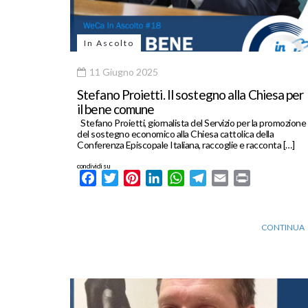
In Ascolto
11 Giugno 2025
Stefano Proietti. Il sostegno alla Chiesa per
il bene comune
Stefano Proietti, giornalista del Servizio per la promozione
del sostegno economico alla Chiesa cattolica della
Conferenza Episcopale Italiana, raccoglie e racconta […]
condividi su
Facebook
Twitter
Pinterest
LinkedIn
WhatsApp
Telegram
Email
Print
CONTINUA