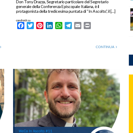
Don Tony Drazza, Segretario particolare del Segretario
generale della Conferenza Episcopale Italiana, è il
protagonista della tredicesima puntata di “In Ascolto”, il […]
condividi su
Facebook
Twitter
Pinterest
LinkedIn
WhatsApp
Telegram
Email
Print
CONTINUA