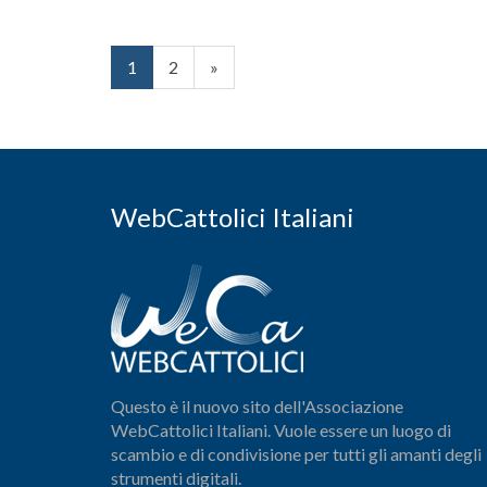
1
2
»
WebCattolici Italiani
Questo è il nuovo sito dell'Associazione
WebCattolici Italiani. Vuole essere un luogo di
scambio e di condivisione per tutti gli amanti degli
strumenti digitali.