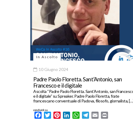
In Ascolto
10 Giugno 2024
Padre Paolo Floretta. Sant’Antonio, san
Francesco e il digitale
Ascolta “Padre Paolo Floretta. Sant’Antonio, san Francesc
e il digitale” su Spreaker. Padre Paolo Floretta, frate
francescano conventuale di Padova, filosofo, giornalista, […
condividi su
Facebook
Twitter
Pinterest
LinkedIn
WhatsApp
Telegram
Email
Print