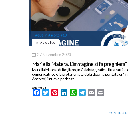
In Ascolto
27 Novembre 2023
Mariella Matera. L’immagine si fa preghiera”
Mariella Matera di Rogliano, in Calabria, grafica, illustratrice 
comunicatrice è la protagonista della decima puntata di “In
Ascolto”, il nuovo podcast […]
condividi su
Facebook
Twitter
Pinterest
LinkedIn
WhatsApp
Telegram
Email
Print
CONTINUA