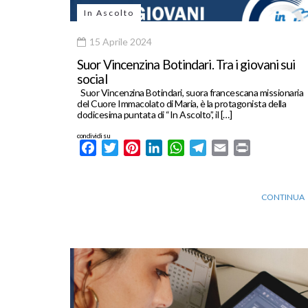
In Ascolto
15 Aprile 2024
Suor Vincenzina Botindari. Tra i giovani sui
social
Suor Vincenzina Botindari, suora francescana missionaria
del Cuore Immacolato di Maria, è la protagonista della
dodicesima puntata di “In Ascolto”, il […]
condividi su
Facebook
Twitter
Pinterest
LinkedIn
WhatsApp
Telegram
Email
Print
CONTINUA