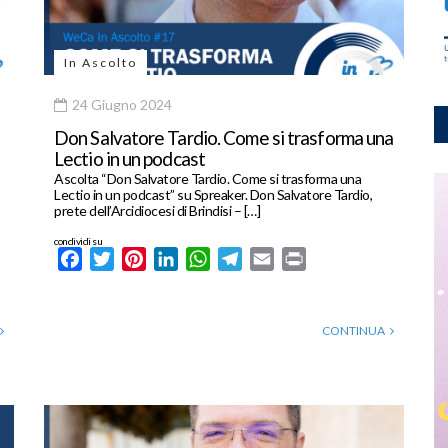
In Ascolto
24 Giugno 2024
Don Salvatore Tardio. Come si trasforma una
Lectio in un podcast
Ascolta “Don Salvatore Tardio. Come si trasforma una
Lectio in un podcast” su Spreaker. Don Salvatore Tardio,
prete dell’Arcidiocesi di Brindisi – […]
condividi su
Facebook
Twitter
Pinterest
LinkedIn
WhatsApp
Telegram
Email
Print
CONTINUA