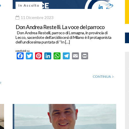
In Ascolto
11 Dicembre 2023
Don Andrea Restelli. La voce del parroco
Don Andrea Restelli, parroco di Lomagna, in provincia di
Lecco, sacerdote dell’arcidiocesi di Milano è il protagonista
dell’undicesima puntata di “In […]
condividi su
Facebook
Twitter
Pinterest
LinkedIn
WhatsApp
Telegram
Email
Print
CONTINUA