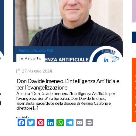
In Ascolto
27 Maggio 2024
Don Davide Imeneo. L’Intelligenza Artificiale
per l’evangelizzazione
o
Ascolta “Don Davide Imeneo. L’Intelligenza Artificiale per
l’evangelizzazione” su Spreaker. Don Davide Imeneo,
]
giornalista, sacerdote della diocesi di Reggio Calabria e
direttore […]
condividi su
Facebook
Twitter
Pinterest
LinkedIn
WhatsApp
Telegram
Email
Print