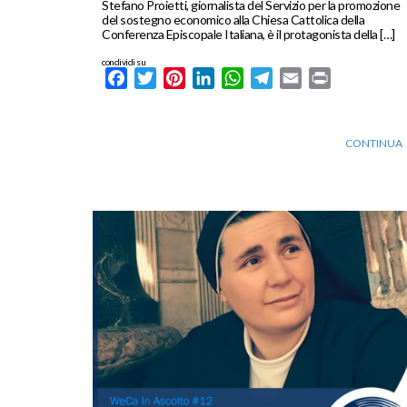
Stefano Proietti, giornalista del Servizio per la promozione
del sostegno economico alla Chiesa Cattolica della
Conferenza Episcopale Italiana, è il protagonista della […]
condividi su
Facebook
Twitter
Pinterest
LinkedIn
WhatsApp
Telegram
Email
Print
CONTINUA