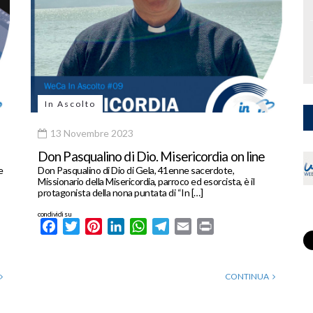
In Ascolto
13 Novembre 2023
Don Pasqualino di Dio. Misericordia on line
e
Don Pasqualino di Dio di Gela, 41enne sacerdote,
Missionario della Misericordia, parroco ed esorcista, è il
protagonista della nona puntata di “In […]
condividi su
Facebook
Twitter
Pinterest
LinkedIn
WhatsApp
Telegram
Email
Print
CONTINUA