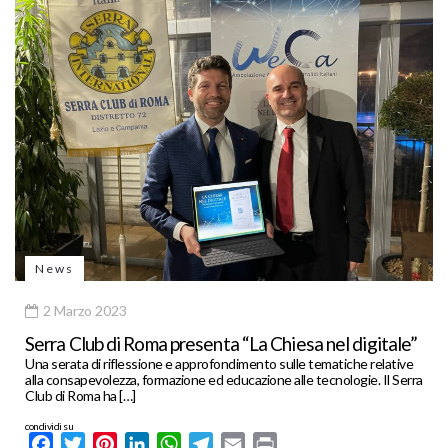
News
2 Marzo 2023
Serra Club di Roma presenta “La Chiesa nel digitale”
Una serata di riflessione e approfondimento sulle tematiche relative
alla consapevolezza, formazione ed educazione alle tecnologie. Il Serra
Club di Roma ha […]
condividi su
Facebook
Twitter
Pinterest
LinkedIn
WhatsApp
Telegram
Email
Print