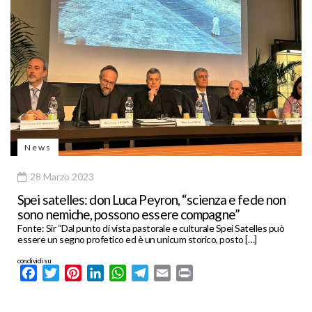
News
28 Marzo 2023
Spei satelles: don Luca Peyron, “scienza e fede non
sono nemiche, possono essere compagne”
Fonte: Sir “Dal punto di vista pastorale e culturale Spei Satelles può
essere un segno profetico ed è un unicum storico, posto […]
condividi su
Facebook
Twitter
Pinterest
LinkedIn
WhatsApp
Telegram
Email
Print