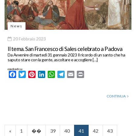
News
20 Febbraio 2023
Il tema. San Francesco di Sales celebrato a Padova
Da Avvenire di martedì 31 gennaio 2023 Il ricordo di un santo che ha
saputo stare con la gente, ascoltare e accogliere […]
condividi su
Facebook
Twitter
Pinterest
LinkedIn
WhatsApp
Telegram
Email
Print
CONTINUA
«
1
��
39
40
41
42
43