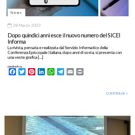
News
28 Marzo 2023
Dopo quindici anni esce il nuovo numero del SICEI
Informa
La rivista, pensata e realizzata dal Servizio Informatico della
Conferenza Episcopale Italiana, dopo anni di sosta, si presenta con
una veste grafica […]
condividi su
Facebook
Twitter
Pinterest
LinkedIn
WhatsApp
Telegram
Email
Print
CONTINUA