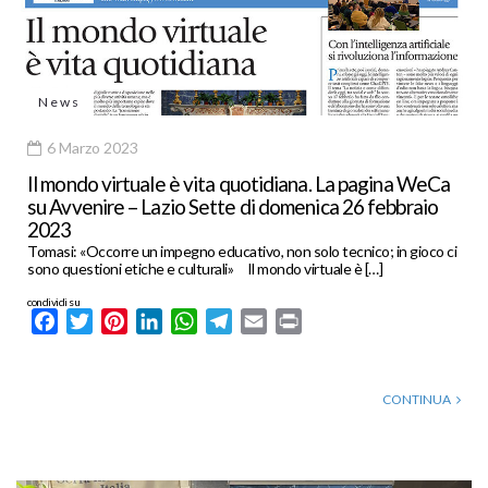
News
6 Marzo 2023
Il mondo virtuale è vita quotidiana. La pagina WeCa
su Avvenire – Lazio Sette di domenica 26 febbraio
2023
Tomasi: «Occorre un impegno educativo, non solo tecnico; in gioco ci
sono questioni etiche e culturali» Il mondo virtuale è […]
condividi su
Facebook
Twitter
Pinterest
LinkedIn
WhatsApp
Telegram
Email
Print
CONTINUA