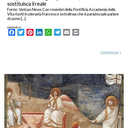
sostituisca il reale
Fonte: Vatican News Con i membri della Pontificia Accademia della
Vita riuniti in plenaria Francesco sottolinea che è paradossale parlare
di uomo […]
condividi su
Facebook
Twitter
Pinterest
LinkedIn
WhatsApp
Telegram
Email
Print
CONTINUA