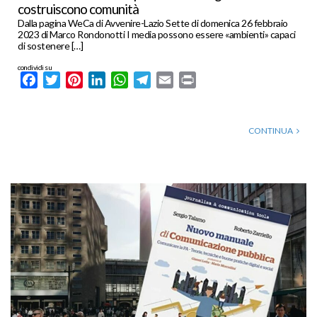
costruiscono comunità
Dalla pagina WeCa di Avvenire-Lazio Sette di domenica 26 febbraio
2023 di Marco Rondonotti I media possono essere «ambienti» capaci
di sostenere […]
condividi su
Facebook
Twitter
Pinterest
LinkedIn
WhatsApp
Telegram
Email
Print
CONTINUA