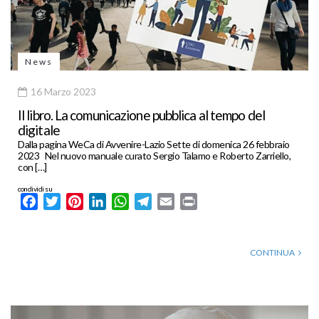
News
16 Marzo 2023
Il libro. La comunicazione pubblica al tempo del
digitale
Dalla pagina WeCa di Avvenire-Lazio Sette di domenica 26 febbraio
2023 Nel nuovo manuale curato Sergio Talamo e Roberto Zarriello,
con […]
condividi su
Facebook
Twitter
Pinterest
LinkedIn
WhatsApp
Telegram
Email
Print
CONTINUA