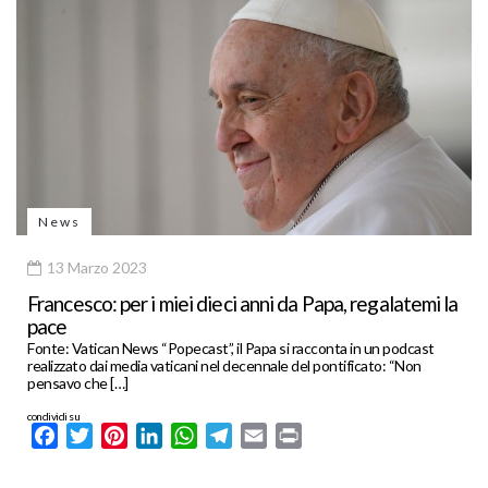
News
13 Marzo 2023
Francesco: per i miei dieci anni da Papa, regalatemi la
pace
Fonte: Vatican News “Popecast”, il Papa si racconta in un podcast
realizzato dai media vaticani nel decennale del pontificato: “Non
pensavo che […]
condividi su
Facebook
Twitter
Pinterest
LinkedIn
WhatsApp
Telegram
Email
Print